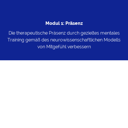
Modul 1: Präsenz
Die therapeutische Präsenz durch gezieltes mentales
Training gemäß des neurowissenschaftlichen Modells
von Mitgefühl verbessern
Modul 2: Beziehung
Herausfordernde Momente von übermäßiger
Verantwortung, Streben, Ohnmacht, Angst vor
Emotionen und Scham durch anteile-basierte Übungen
in weises und mitfühlendes Handeln gegenüber
KlientInnen verwandel